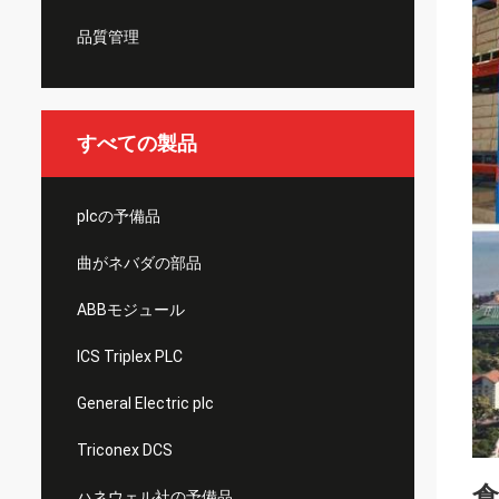
品質管理
すべての製品
plcの予備品
曲がネバダの部品
ABBモジュール
ICS Triplex PLC
General Electric plc
Triconex DCS
ハネウェル社の予備品