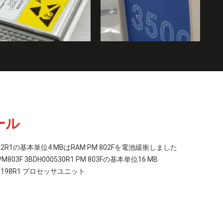
ール
00002R1の基本単位4 MBはRAM PM 802Fを電池緩衝しました
3F 3BDH000530R1 PM 803Fの基本単位16 MB
E050198R1 プロセッサユニット