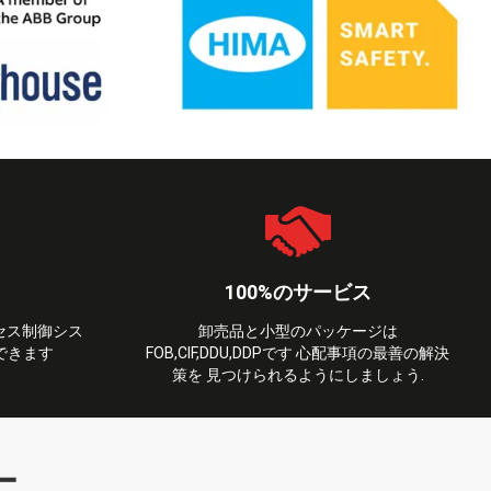
100%のサービス
セス制御シス
卸売品と小型のパッケージは
できます
FOB,CIF,DDU,DDPです 心配事項の最善の解決
策を 見つけられるようにしましょう.
ー