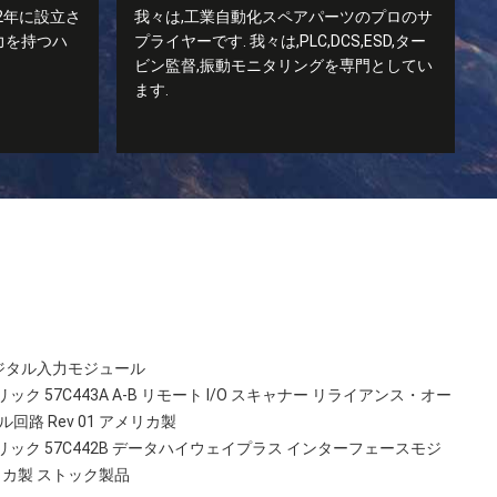
2年に設立さ
我々は,工業自動化スペアパーツのプロのサ
力を持つハ
プライヤーです. 我々は,PLC,DCS,ESD,ター
ビン監督,振動モニタリングを専門としてい
ます.
 デジタル入力モジュール
 57C443A A-B リモート I/O スキャナー リライアンス・オー
回路 Rev 01 アメリカ製
ック 57C442B データハイウェイプラス インターフェースモジ
メリカ製 ストック製品