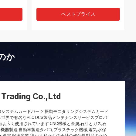
ベストプライス
のか
 Trading Co.,Ltd
,ESDシステムカードパーツ,振動モニタリングシステムカード
世界で有名なPLC DCS製品メンテナンスサービスプロバ
,広く使用されています CNC機械と金属,石油とガス,石
子機器製造,自動車製造タバコ,プラスチック機械,電気,水保
ギー,送電,配送産業 我々は,私たちの会社の優位性製品のため