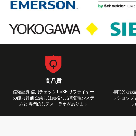
高品質
信頼証券 信用チェック RoSH サプライヤー
専門的な設
の能力評価 企業には厳格な品質管理システ
クショップ
ムと 専門的なテストラボがあります