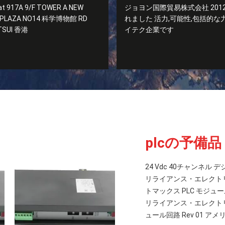
 917A 9/F TOWER A NEW
ジョヨン国際貿易株式会社 201
 PLAZA NO14 科学博物館 RD
れました 活力,可能性,包括的な
TSUI 香港
イテク企業です
plcの予備品
24 Vdc 40チャンネル
リライアンス・エレクトリック
トマックス PLC モジュール
リライアンス・エレクトリ
ュール回路 Rev 01 ア