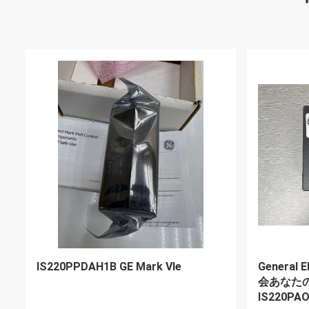
CP216 143-216-000-251 VM600のピ
GE HE70
エゾ電圧変圧器の一部
ール・イ
ホーナー