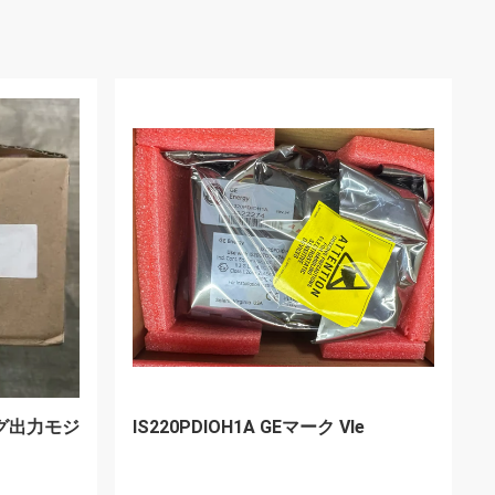
076-114
General Electric IS200DAMDG1A GE
の印VIの板GE IS200DAMDG1A