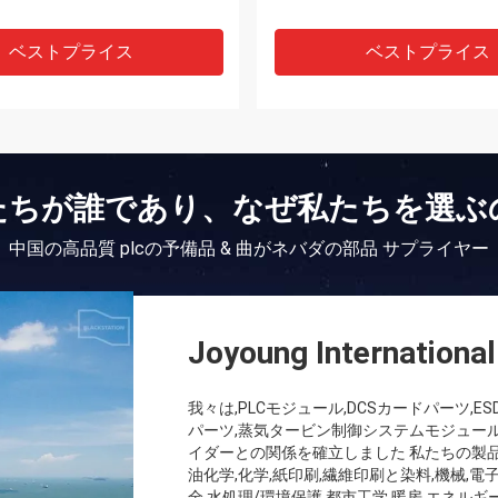
ベストプライス
ベストプライス
たちが誰であり、なぜ私たちを選ぶ
中国の高品質 plcの予備品 & 曲がネバダの部品 サプライヤー
Joyoung International
我々は,PLCモジュール,DCSカードパーツ
パーツ,蒸気タービン制御システムモジュール
イダーとの関係を確立しました 私たちの製品は
油化学,化学,紙印刷,繊維印刷と染料,機械,電
全,水処理/環境保護,都市工学,暖房,エネル