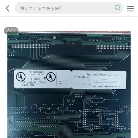
2
/
2