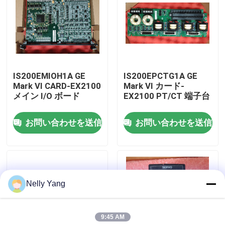
工場 ツアー
品質管理
IS200EMIOH1A GE
IS200EPCTG1A GE
Mark VI CARD-EX2100
Mark VI カード-
連絡 ください
メイン I/O ボード
EX2100 PT/CT 端子台
お問い合わせを送信
お問い合わせを送信
ニュース
引金 を 求め て ください
Nelly Yang
plcの予備品
9:45 AM
曲がネバダの部品