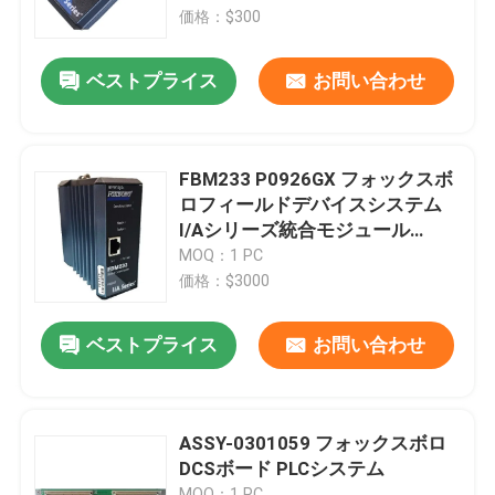
価格：$300
工場 ツアー
ベストプライス
お問い合わせ
品質管理
FBM233 P0926GX フォックスボ
連絡 ください
ロフィールドデバイスシステム
I/Aシリーズ統合モジュール
10/100 Mbps イーサネット冗長
MOQ：1 PC
ニュース
価格：$3000
引金 を 求め て ください
ベストプライス
お問い合わせ
plcの予備品
ASSY-0301059 フォックスボロ
DCSボード PLCシステム
曲がネバダの部品
MOQ：1 PC