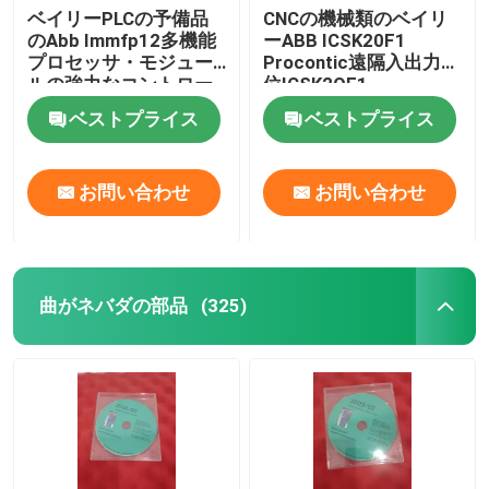
ベイリーPLCの予備品
CNCの機械類のベイリ
のAbb Immfp12多機能
ーABB ICSK20F1
Hima PLC
プロセッサ・モジュー
Procontic遠隔入出力単
ルの強力なコントロー
位ICSK2OF1
ラー
Siemens モジュール
ベストプライス
ベストプライス
BRモジュール
お問い合わせ
お問い合わせ
dcsの予備品
曲がネバダの部品
(325)
MEGT VBM
Venable Instruments