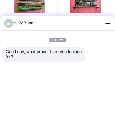
DS200SIOBH1A
General Electric
Nelly Yang
General Electric PLC
IS215UCVGM06Aの印
GE I Oの管理委員会
VIのプリント基板
VMEの立場
1:11 PM
ベストプライス
ベストプライス
Good day, what product are you looking 
for?
お問い合わせ
お問い合わせ
多くを見て下さい
ホーム
企業情報
お問い合わせ
Desktop Site
地図
プライバシーポリシー