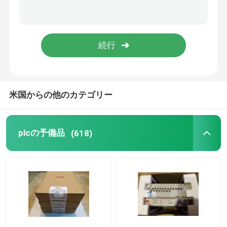
アレン ブラッドリー モジュール
エマーソンのデルタV DCS
シュナイダー電気部品
米国からの他のカテゴリー
フォクスバロの部品
plcの予備品
(618)
Westinghouseの大喝采
横川町モジュール
Bachmannモジュール