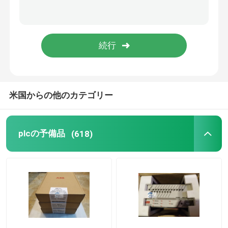
アレン ブラッドリー モジュール
エマーソンのデルタV DCS
シュナイダー電気部品
米国からの他のカテゴリー
フォクスバロの部品
plcの予備品
(618)
Westinghouseの大喝采
横川町モジュール
Bachmannモジュール