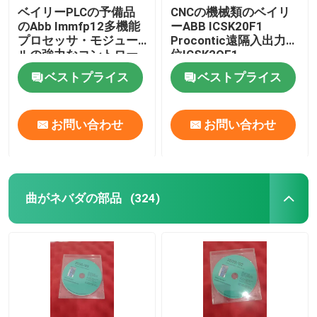
ベイリーPLCの予備品
CNCの機械類のベイリ
のAbb Immfp12多機能
ーABB ICSK20F1
Hima PLC
プロセッサ・モジュー
Procontic遠隔入出力単
ルの強力なコントロー
位ICSK2OF1
ラー
Siemens モジュール
ベストプライス
ベストプライス
BRモジュール
お問い合わせ
お問い合わせ
dcsの予備品
曲がネバダの部品
(324)
MEGT VBM
Venable Instruments