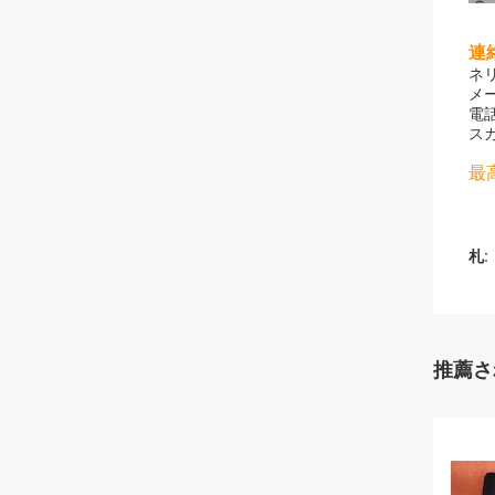
連
ネ
メー
電話
スカ
最
札:
推薦さ