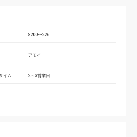
8200〜226
アモイ
タイム
2～3営業日