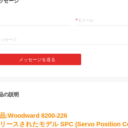
ッセージ
モハメッドKhan
Rahma
ット国際貿易株式会社,有限会社は信
私達の最もよい製造者お
るパートナーです,我々はそこから商
ルオの彼女の思慮深いサ
入します. 良い品質の製品とタイム
達は名誉非常によい会社
サービスを受け取り,それは私たちの
である!
力者になります!
メッセージを送る
品の説明
品:Woodward 8200-226
リースされたモデル SPC (Servo Position Cont