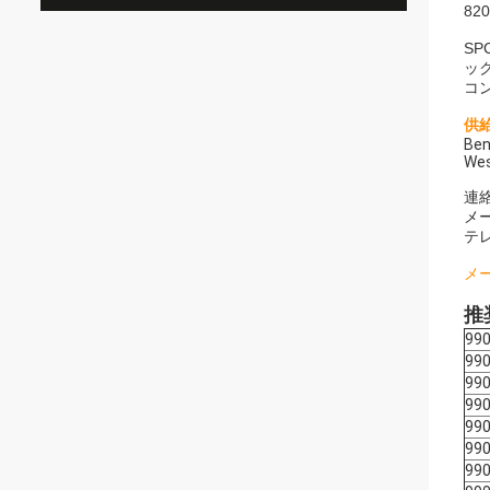
82
S
ック
コ
供給
Ben
Wes
連
メー
テレ
メ
推
990
99
990
99
990
990
990