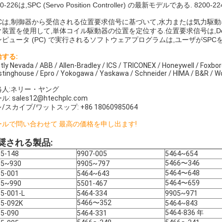
00-226は,SPC (Servo Position Controller) の最新モデルである. 82
PCは,制御器から受信される位置要求信号に基づいて,水力または気力駆動
装置を使用して,単体コイル駆動器の位置を定位する.位置要求信号は,Devi
ンピュータ (PC) で実行されるソフトウェアプログラムは,ユーザがSP
する:
tly Nevada / ABB / Allen-Bradley / ICS / TRICONEX / Honeywell / Foxbo
tinghouse / Epro / Yokogawa / Yaskawa / Schneider / HIMA / B&R / 
絡人:ネリー・ヤング
ル: sales12@htechplc.com
/スカイプ/ワットスップ: +86 18060985064
ールで問い合わせて 最高の価格を申し出ます!
奨される製品:
5-148
9907-005
5464~654
5466〜346
05~930
9905~797
5464〜648
5-001
5464~643
5464〜659
05~990
5501-467
5-001-L
5464-334
9905~971
5466〜352
5-092K
5464~843
5464-836 年
5-090
5464-331