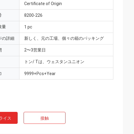
Certificate of Origin
号
8200-226
数量
1 pc
ジの詳細
新しく、元の工場、個々の箱のパッキング
間
2〜3営業日
トン/ Tは、ウェスタンユニオン
力
9999+Pcs+Year
ライス
接触