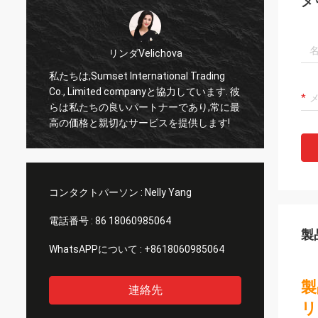
メ
リンダVelichova
私たちは,Sumset International Trading
サムセ
私
Co., Limited companyと協力しています. 彼
頼でき
らは私たちの良いパートナーであり,常に最
品を輸
高の価格と親切なサービスを提供します!
リーな
長い協
コンタクトパーソン :
Nelly Yang
電話番号 :
86 18060985064
製
WhatsAPPについて :
+8618060985064
製
連絡先
リ