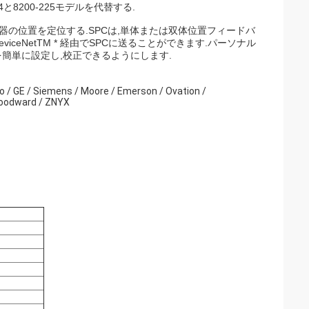
00-224と8200-225モデルを代替する.
器の位置を定位する.SPCは,単体または双体位置フィードバ
ceNetTM * 経由でSPCに送ることができます.パーソナル
Cを簡単に設定し,校正できるようにします.
ro / GE / Siemens / Moore / Emerson / Ovation /
Woodward / ZNYX