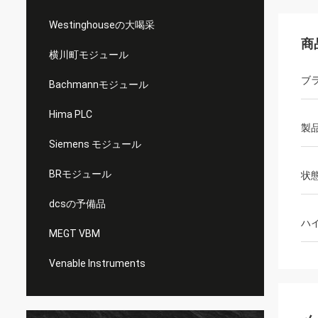
Westinghouseの大喝采
商
横川町モジュール
ブ
Bachmannモジュール
Hima PLC
製
Siemens モジュール
BRモジュール
状
dcsの予備品
ハ
MEGT VBM
Venable Instruments