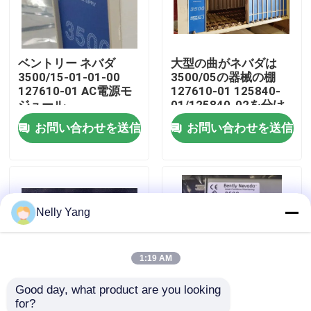
工場 ツアー
ベントリー ネバダ
大型の曲がネバダは
3500/15-01-01-00
3500/05の器械の棚
品質管理
127610-01 AC電源モ
127610-01 125840-
ジュール
01/125840-02を分け
ます
お問い合わせを送信
お問い合わせを送信
連絡 ください
ニュース
Nelly Yang
引金 を 求め て ください
plcの予備品
1:19 AM
Good day, what product are you looking 
曲がネバダの部品
for?
ベンティ ネバダ
125720-02 ベントレ