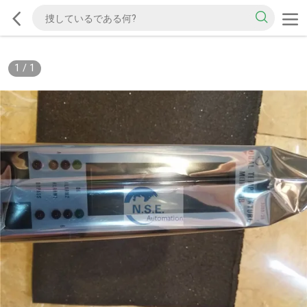
1
/
1