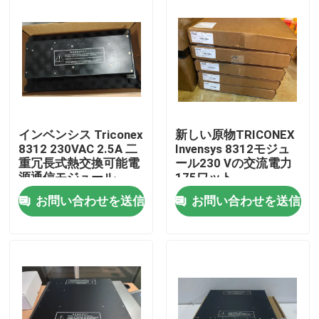
インベンシス Triconex
新しい原物TRICONEX
8312 230VAC 2.5A 二
Invensys 8312モジュ
重冗長式熱交換可能電
ール230 Vの交流電力
源通信モジュール
175ワット
お問い合わせを送信
お問い合わせを送信
家へ
製品
わたしたち に つい て