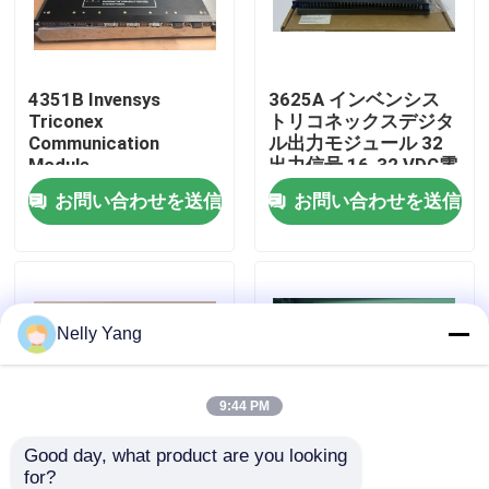
工場 ツアー
4351B Invensys
3625A インベンシス
Triconex
トリコネックスデジタ
品質管理
Communication
ル出力モジュール 32
Module
出力信号 16-32 VDC電
圧範囲 3625 モジュー
お問い合わせを送信
お問い合わせを送信
連絡 ください
ルと完全に互換性
ニュース
Nelly Yang
引金 を 求め て ください
plcの予備品
9:44 PM
Good day, what product are you looking 
曲がネバダの部品
for?
9662-610 Invensys
インベンシス Triconex