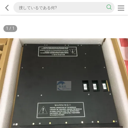
1
/
1