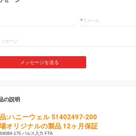
モハメッドKhan
Rahma
ット国際貿易株式会社,有限会社は信
私達の最もよい製造者お
るパートナーです,我々はそこから商
ルオの彼女の思慮深いサ
入します. 良い品質の製品とタイム
達は名誉非常によい会社
サービスを受け取り,それは私たちの
である!
力者になります!
メッセージを送る
品の説明
品:
ハニーウェル 51402497-200
場オリジナルの製品 12ヶ月保証
304084-175 パルス入力 FTA