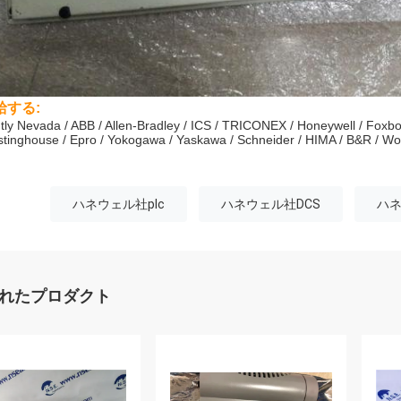
給する:
tly Nevada / ABB / Allen-Bradley / ICS / TRICONEX / Honeywell / Foxbo
tinghouse / Epro / Yokogawa / Yaskawa / Schneider / HIMA / B&R / 
ハネウェル社plc
ハネウェル社DCS
ハネ
れたプロダクト