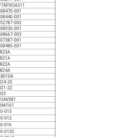
P7APXOA311
408470-001
408440-001
752787-002
408330-001
408667-003
407387-001
408485-001
L823A
L821A
L822A
L824A
L8010A
824-25
821-22
823
-OAV081
IAH161
0-015
0-012
0-016
10-012C