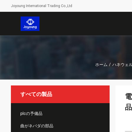
Joyoung International Trading Co.,Ltd
ホーム
/
ハネウェ
すべての製品
電
品
plcの予備品
曲がネバダの部品