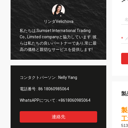
リンダVelichova
私たちは,Sumset International Trading
サムセ
私
Co., Limited companyと協力しています. 彼
頼でき
らは私たちの良いパートナーであり,常に最
品を輸
高の価格と親切なサービスを提供します!
リーな
長い協
コンタクトパーソン :
Nelly Yang
電話番号 :
86 18060985064
製
WhatsAPPについて :
+8618060985064
製
連絡先
工
51