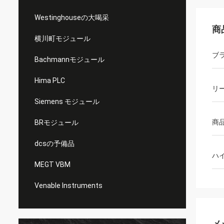
Westinghouseの大喝采
商
横川町モジュール
ブ
Bachmannモジュール
Hima PLC
リ
Siemens モジュール
商
BRモジュール
dcsの予備品
ハ
MEGT VBM
Venable Instruments
メ