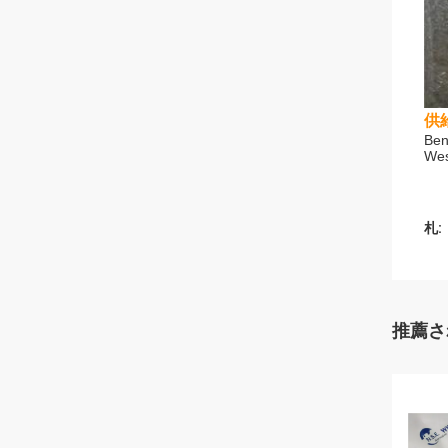
供
Ben
Wes
札:
推薦さ