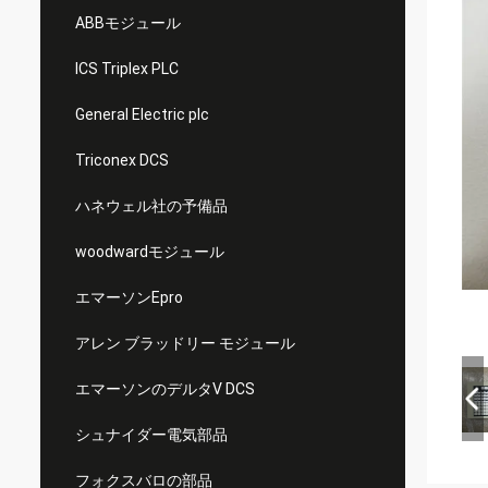
ABBモジュール
ICS Triplex PLC
General Electric plc
Triconex DCS
ハネウェル社の予備品
woodwardモジュール
エマーソンEpro
アレン ブラッドリー モジュール
エマーソンのデルタV DCS
シュナイダー電気部品
フォクスバロの部品