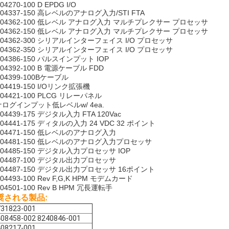
04270-100 D EPDG I/O
304337-150 高レベルのアナログ入力/STI FTA
304362-100 低レベル アナログ入力 マルチプレクサー プロセッサ
304362-150 低レベル アナログ入力 マルチプレクサー プロセッサ
304362-300 シリアルインターフェイス I/O プロセッサ
304362-350 シリアルインターフェイス I/O プロセッサ
304386-150 パルスインプット IOP
304392-100 B 電源ケーブル FDD
304399-100Bケーブル
304419-150 I/Oリンク拡張機
304421-100 PLCG リレーパネル
ログインプット低レベルw/ 4ea.
304439-175 デジタル入力 FTA 120Vac
304441-175 ディタルの入力 24 VDC 32 ポイント
304471-150 低レベルのアナログ入力
304481-150 低レベルのアナログ入力プロセッサ
304485-150 デジタル入力プロセッサ IOP
304487-100 デジタル出力プロセッサ
304487-150 デジタル出力プロセッサ 16ポイント
304493-100 Rev F,G,K HPM モデムカード
304501-100 Rev B HPM 冗長運転手
奨される製品:
731823-001
08458-002 8240846-001
408217-001