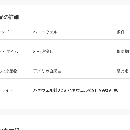
品の詳細
ランド
ハニーウェル
条件
ード タイム
2〜3営業日
輸送期
品の原産物
アメリカ合衆国
製品名
イライト
ハネウェル社DCS
,
ハネウェル社51199929 100
ッセージ