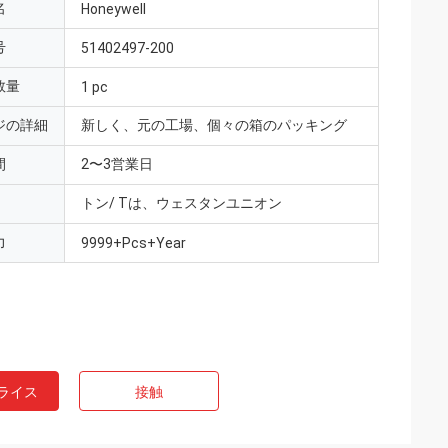
名
Honeywell
号
51402497-200
数量
1 pc
ジの詳細
新しく、元の工場、個々の箱のパッキング
間
2〜3営業日
トン/ Tは、ウェスタンユニオン
力
9999+Pcs+Year
ライス
接触