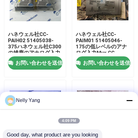
工場 ツアー
ハネウェル社CC-
ハネウェル社CC-
品質管理
PAIH02 51405038-
PAIM01 51405046-
375ハネウェル社C300
175の低レベルのアナ
の雄鹿のアナログ入力
ログ入力Mux CC-
連絡 ください
モジュール
PAIM01
お問い合わせを送信
お問い合わせを送信
ニュース
引金 を 求め て ください
Nelly Yang
plcの予備品
4:09 PM
曲がネバダの部品
Good day, what product are you looking 