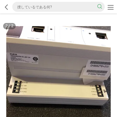
2
/
2