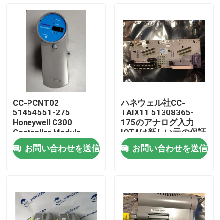
CC-PCNT02
ハネウェル社CC-
51454551-275
TAIX11 51308365-
Honeywell C300
175のアナログ入力
Controller Module
IOTAは新しい元の保証
を模倣します
お問い合わせを送信
お問い合わせを送信
家へ
製品
わたしたち に つい て