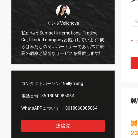
リンダVelichova
モハメッ
は,Sumset International Trading
サムセット国際貿易株
, Limited companyと協力しています. 彼
頼できるパートナーで
私たちの良いパートナーであり,常に最
品を輸入します. 良
価格と親切なサービスを提供します!
リーなサービスを受け
長い協力者になります
コンタクトパーソン :
Nelly Yang
電話番号 :
86 18060985064
製
WhatsAPPについて :
+8618060985064
製
連絡先
2