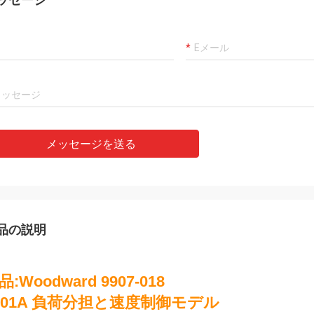
ドKhan
Rahmat
式会社,有限会社は信
私達の最もよい製造者および友人ブラウ
す,我々はそこから商
ルオの彼女の思慮深いサービスへの感謝
い品質の製品とタイム
達は名誉非常によい会社に協力するため
取り,それは私たちの
である!
!
メッセージを送る
品の説明
品:Woodward 9907-018
301A 負荷分担と速度制御モデル