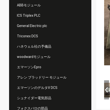
ABBモジュール
ICS Triplex PLC
General Electric plc
Triconex DCS
ハネウェル社の予備品
woodwardモジュール
エマーソンEpro
アレン ブラッドリー モジュール
エマーソンのデルタV DCS
シュナイダー電気部品
フォクスバロの部品