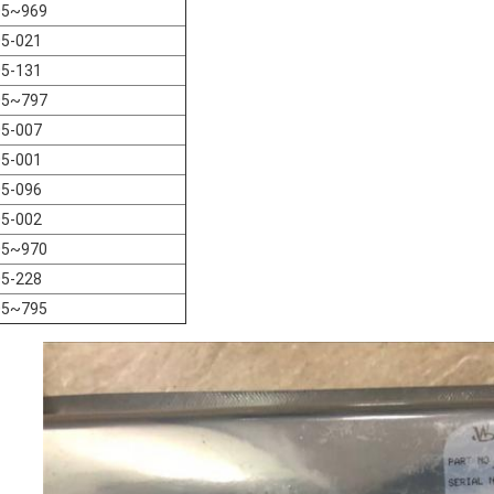
05~969
5-021
5-131
05~797
5-007
5-001
5-096
5-002
05~970
5-228
05~795