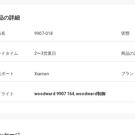
品の詳細
品名
状態
9907-018
ードタイム
2〜3営業日
商品の
送ポート
ブラン
Xiamen
イライト
woodward 9907 164
,
woodward制御
ッセージ