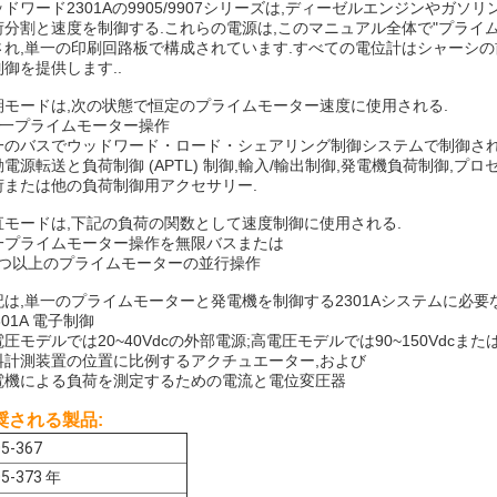
ッドワード2301Aの9905/9907シリーズは,ディーゼルエンジンやガ
荷分割と速度を制御する.これらの電源は,このマニュアル全体で"プライ
され,単一の印刷回路板で構成されています.すべての電位計はシャーシの前
制御を提供します..
期モードは,次の状態で恒定のプライムモーター速度に使用される.
 単一プライムモーター操作
一のバスでウッドワード・ロード・シェアリング制御システムで制御され
動電源転送と負荷制御 (APTL) 制御,輸入/輸出制御,発電機負荷制御
荷または他の負荷制御用アクセサリー.
直モードは,下記の負荷の関数として速度制御に使用される.
一プライムモーター操作を無限バスまたは
 2 つ以上のプライムモーターの並行操作
記は,単一のプライムモーターと発電機を制御する2301Aシステムに必要
2301A 電子制御
圧モデルでは20~40Vdcの外部電源;高電圧モデルでは90~150Vdcまたは88
料計測装置の位置に比例するアクチュエーター,および
電機による負荷を測定するための電流と電位変圧器
奨される製品:
5-367
05-373 年