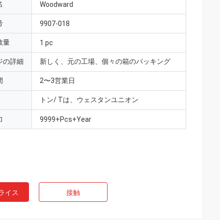
名
Woodward
号
9907-018
数量
1 pc
ジの詳細
新しく、元の工場、個々の箱のパッキング
間
2〜3営業日
トン/ Tは、ウェスタンユニオン
力
9999+Pcs+Year
ライス
接触