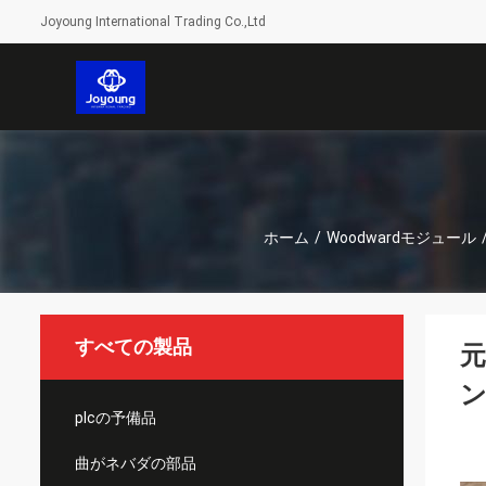
Joyoung International Trading Co.,Ltd
ホーム
/
Woodwardモジュール
すべての製品
元
plcの予備品
曲がネバダの部品