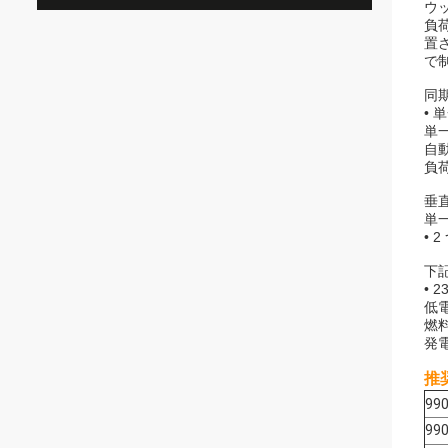
ウ
負
置
で
同
•
単
自
負
垂
単
•
下
• 
低電
燃
発
推
990
99