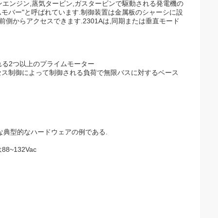
ソリンエンジン,蒸気タービン,ガスタービンで駆動される発電機の
ムモバー"と呼ばれています.制御装置は金属板のシャーシに設
側からアクセスできます.2301Aは,同期または垂直モード
る2つ以上のプライムモーター
,プロセス制御によって制御される負荷で無限バスに対するベース
な典型的なハードウェアの例である.
~132Vac