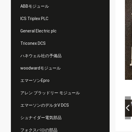
ABBモジュール
ICS Triplex PLC
General Electric plc
Triconex DCS
ハネウェル社の予備品
woodwardモジュール
エマーソンEpro
アレン ブラッドリー モジュール
エマーソンのデルタV DCS
シュナイダー電気部品
フォクスバロの部品