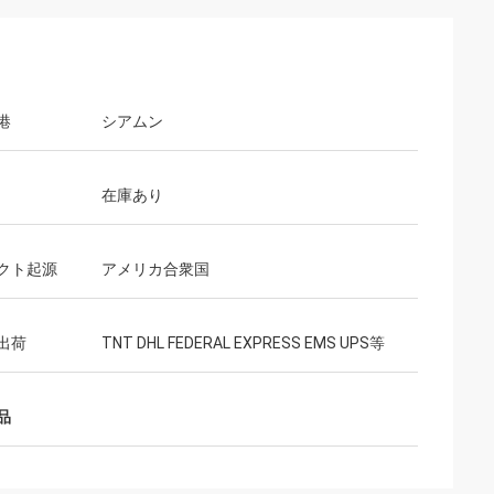
港
シアムン
在庫あり
クト起源
アメリカ合衆国
出荷
TNT DHL FEDERAL EXPRESS EMS UPS等
品