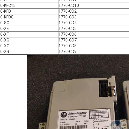
70-KFC15
1770-CD10
0-KFD
1770-CD2
70-KFDG
1770-CD3
70-SC
1770-CD4
70-XE
1770-CD5
0-XF
1770-CD6
70-XG
1770-CD7
70-XO
1770-CD8
70-XR
1770-CD9