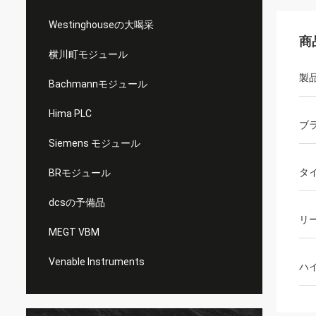
Westinghouseの大喝采
商
横川町モジュール
製
Bachmannモジュール
Hima PLC
ブ
Siemens モジュール
タ
BRモジュール
dcsの予備品
リ
MEGT VBM
Venable Instruments
ハ