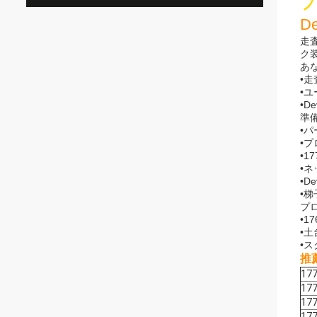
プ
D
走
ク
あ
•
•
•D
準
•
•プ
•1
•ネ
•D
•梯
プ
•1
•
•
推
17
17
17
17