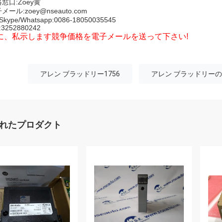
窓口:Zoey黄
子メール:
zoey@nseauto.com
/Skype/Whatsapp:0086-18050035545
:3252880242
に、私示します競争価格を電子メールを送って下さい!
アレン ブラッドリー1756
アレン ブラッドリーのcont
れたプロダクト