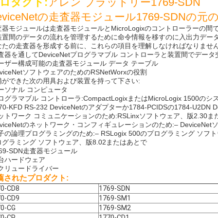
ロダクト:
アレン ブラッドリー1769-SDN
eviceNetの走査器モジュール1769-SDNの
査器モジュールは走査器モジュールとMicroLogixのコントローラー
装置間のデータの流れを管理するために命令情報を移すのに入出力データ
なたの走査器を形成する前に、これらの項目を理解しなければなりません
走査器を通してDeviceNetプログラマブル コントローラと装置間でデータ
ユーザー構成可能の走査器モジュール データ テーブル
eviceNetソフトウェアのためのRSNetWorxの役割
備ができた次の用具および装置を持って下さい:
パーソナル コンピュータ
ログラマブル コントローラ:CompactLogixまたはMicroLogix 1500の
770-KFD RS-232 DeviceNetのアダプターか1784-PCIDSの1784-U
ットワーク コミュニケーションのため:RSLinxソフトウェア、版2.30
eviceNetのネットワーク・コンフィギュレーションのため:– DeviceNe
子の論理プログラミングのため:– RSLogix 500のプログラミング ソフトウェ
ログラミング ソフトウェア、版8.02またはあとで
769-SDN走査器モジュール
土台ハードウェア
スクリュードライバー
薦されたプロダクト:
70-CD8
1769-SDN
70-CD9
1769-SM1
70-CG
1769-SM2
70-CP
1770-CD1