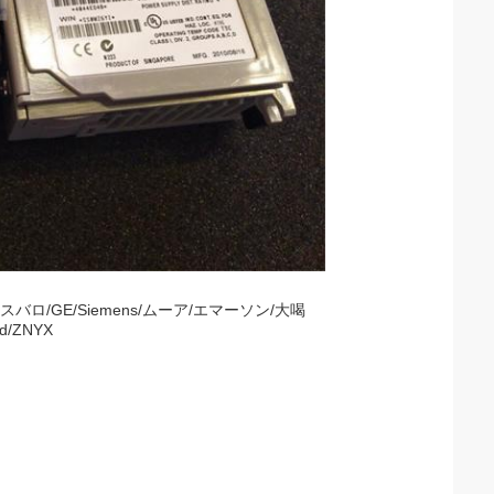
スバロ/GE/Siemens/ムーア/エマーソン/大喝
d/ZNYX