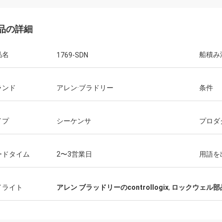
品の詳細
品名
船積み
1769-SDN
ランド
アレン·ブラドリー
条件
イプ
シーケンサ
プロダ
ードタイム
2〜3営業日
用語を
イライト
アレン ブラッドリーのcontrollogix
,
ロックウェル部