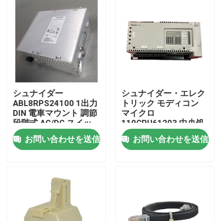
シュナイダー
シュナイダー・エレク
ABL8RPS24100 1出力
トリック モディコン
DIN 電車マウント 調節
マイクロ
段階式 AC/DC スイッ
110CPU61203 中央処
チモード電源
理ユニット CPU モジ
お問い合わせを送信
お問い合わせを送信
ュール
家へ
製品
わたしたち に つい て