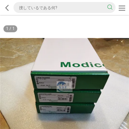
1
/
1