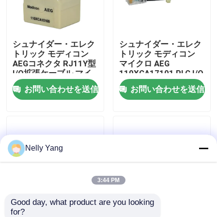
工場 ツアー
シュナイダー・エレク
シュナイダー・エレク
トリック モディコン
トリック モディコン
品質管理
AEGコネクタ RJ11Y型
マイクロ AEG
I/O拡張ケーブル マイ
110XCA17101 PLC I/O
クロモジュール
拡張リンクケーブル 新
お問い合わせを送信
お問い合わせを送信
連絡 ください
110XCA10100
品
ニュース
Nelly Yang
引金 を 求め て ください
plcの予備品
3:44 PM
Good day, what product are you looking 
曲がネバダの部品
for?
シュナイダー・エレク
シュナイダー・エレク