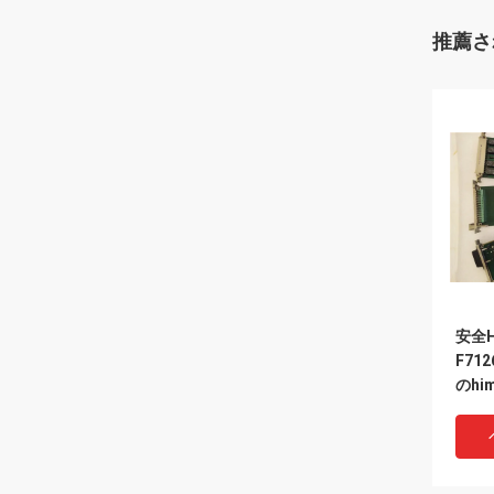
推薦さ
安全
F7
のh