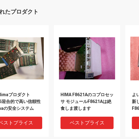
れたプロダクト
Himaプロダクト
HIMA F8621Aのコプロセッ
よ
126迎合的で高い信頼性
サ モジュールF8621Aは絶
新し
imaの安全システム
食しま渡します
F8
ベストプライス
ベストプライス