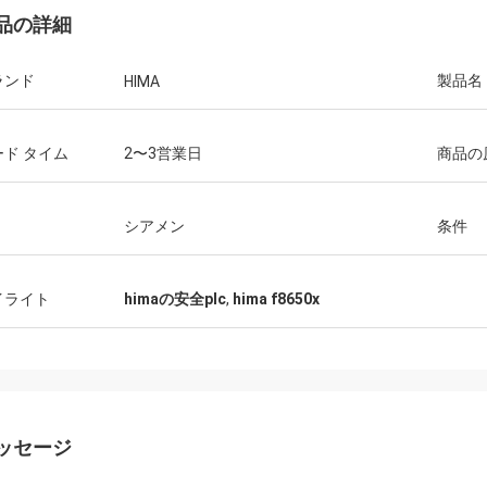
品の詳細
ランド
製品名
HIMA
ード タイム
2〜3営業日
商品の
シアメン
条件
イライト
himaの安全plc
,
hima f8650x
ッセージ