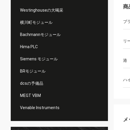
商
Westinghouseの大喝采
ブ
横川町モジュール
Bachmannモジュール
リ
Hima PLC
Siemens モジュール
港
BRモジュール
ハ
dcsの予備品
MEGT VBM
Venable Instruments
メ