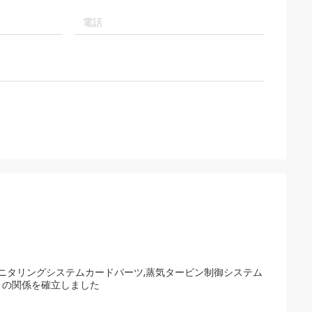
t
よび友人ブラウン
ービスへの感謝!私
に協力するために
振動モニタリングシステムカードパーツ,蒸気タービン制御システム
との関係を確立しました