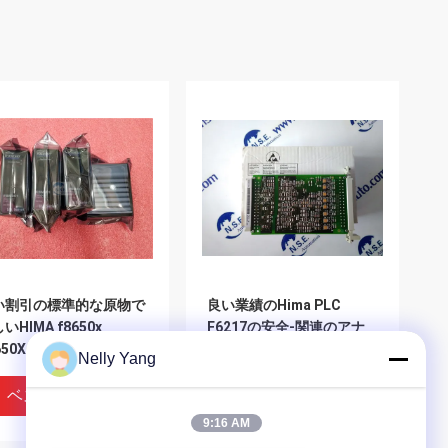
い割引の標準的な原物で
良い業績のHima PLC
いHIMA f8650x
F6217の安全-関連のアナ
650X CPUモジュール
ログ入力モジュール
Nelly Yang
ベストプライス
ベストプライス
9:16 AM