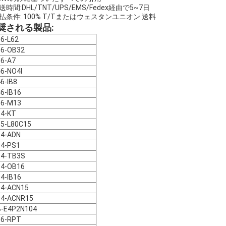
送時間:DHL/TNT/UPS/EMS/Fedex経由で5~7日
払条件: 100% T/Tまたはウェスタンユニオン 送料
奨される製品:
6-L62
56-OB32
56-A7
6-NO4I
6-IB8
6-IB16
56-M13
84-KT
85-L80C15
94-ADN
94-PS1
94-TB3S
94-OB16
4-IB16
94-ACN15
94-ACNR15
B-E4P2N104
86-RPT