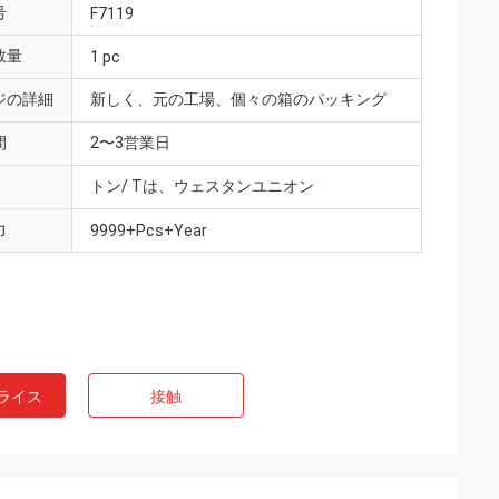
号
F7119
数量
1 pc
ジの詳細
新しく、元の工場、個々の箱のパッキング
間
2〜3営業日
トン/ Tは、ウェスタンユニオン
力
9999+Pcs+Year
ライス
接触