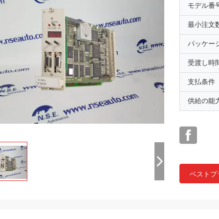
モデル番
最小注文
パッケー
受渡し時
支払条件
供給の能
ベストプ