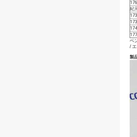
17
紀元
17
17
17
17
ベン
/ 
製品