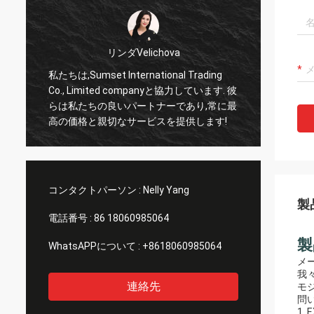
リンダVelichova
私たちは,Sumset International Trading
サムセ
私
Co., Limited companyと協力しています. 彼
頼でき
らは私たちの良いパートナーであり,常に最
品を輸
高の価格と親切なサービスを提供します!
リーな
長い協
コンタクトパーソン :
Nelly Yang
製
電話番号 :
86 18060985064
製
WhatsAPPについて :
+8618060985064
メ
我
連絡先
モ
問
1.