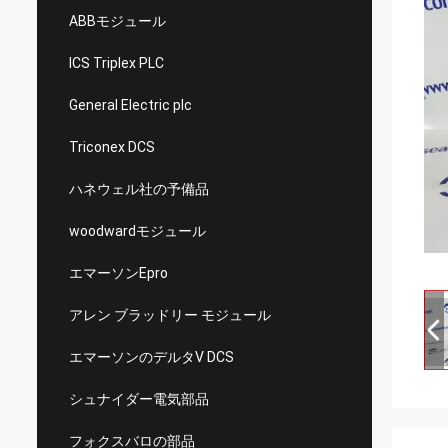
ABBモジュール
ICS Triplex PLC
General Electric plc
Triconex DCS
ハネウェル社の予備品
woodwardモジュール
エマーソンEpro
アレン ブラッドリー モジュール
エマーソンのデルタV DCS
シュナイダー電気部品
フォクスバロの部品