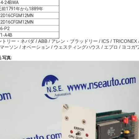
64-24BWA
前1791年から1889年
32D16CFGM12MN
32D16CFGM12MN
46-P2
71-A4B
トリー・ネバダ / ABB / アレン・ブラッドリー / ICS / TRICONEX
エマーソン / オベーション / ウェスティングハウス / エプロ / ヨコガワ /
 写真: