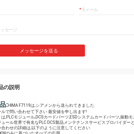
モハメッドKhan
Rahma
ット国際貿易株式会社,有限会社は信
私達の最もよい製造者お
るパートナーです,我々はそこから商
ルオの彼女の思慮深いサ
入します. 良い品質の製品とタイム
達は名誉非常によい会社
メッセージを送る
サービスを受け取り,それは私たちの
である!
力者になります!
品の説明
品:
HIMA F7119は,シアメンから送られてきました.
ールで問い合わせて下さい 最安値を申し出ます!
々は,PLCモジュール,DCSカードパーツ,ESDシステムカードパーツ,
ジュール世界で有名なPLC DCS製品メンテナンスサービスプロバイダー
い合わせの詳細は,以下のように注意してください:
 EXWのみに基づいたすべての引用