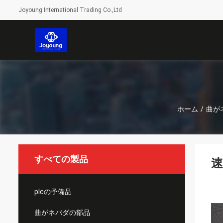
Joyoung International Trading Co.,Ltd
ホーム
/
曲が
すべての製品
速
plcの予備品
曲がネバダの部品