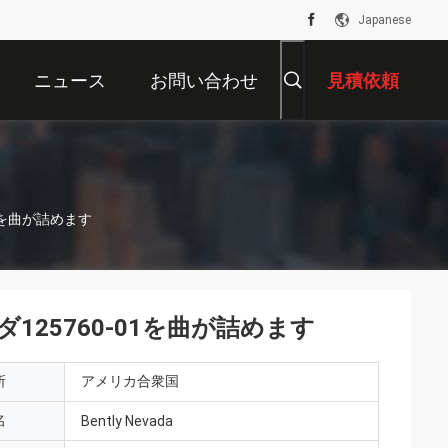
Japanese
ニュース
お問い合わせ
見積依頼
01を曲が詰めます
ダ125760-01を曲が詰めます
所
アメリカ合衆国
名
Bently Nevada