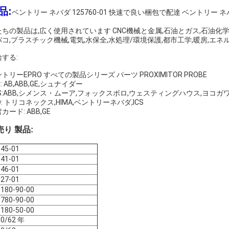
品:
ベントリー ネバダ 125760-01 快速で良い梱包で配達 ベントリー ネバダ
たちの製品は,広く使用されています CNC機械と金属,石油とガス,石油化学
コ,プラスチック機械,電気,水保全,水処理/環境保護,都市工学,暖房,エネ
する:
トリーEPRO すべての製品シリーズ パーツ PROXIMITOR PROBE
C: AB,ABB,GE,シュナイダー
S:ABB,シメンス・ムーア,フォックスボロ,ウェスティングハウス,ヨコガ
D: トリコネックス,HIMA,ベントリーネバダ,ICS
カード: ABB,GE
売り 製品:
45-01
41-01
46-01
27-01
180-90-00
780-90-00
180-50-00
00/62 年