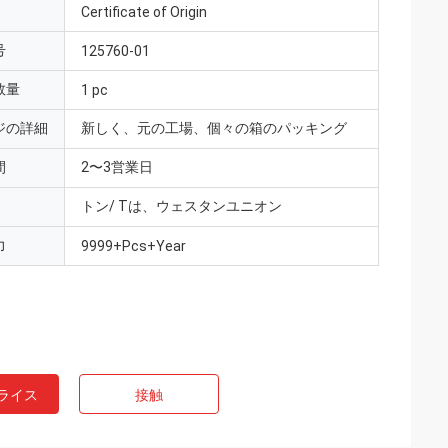
Certificate of Origin
号
125760-01
数量
1 pc
ジの詳細
新しく、元の工場、個々の箱のパッキング
間
2〜3営業日
トン/ Tは、ウェスタンユニオン
力
9999+Pcs+Year
ライス
接触