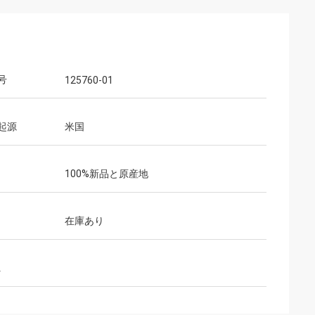
号
125760-01
起源
米国
100%新品と原産地
在庫あり
ム