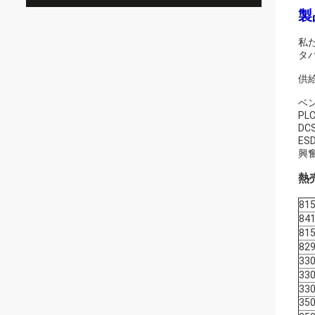
製
私
タバ
供給
ベン
PL
DC
ES
興奮
熱
815
841
815
829
330
330
330
35