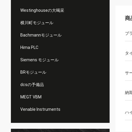
Westinghouseの大喝采
商
横川町モジュール
ブ
Bachmannモジュール
Hima PLC
タ
Siemens モジュール
BRモジュール
サ
dcsの予備品
納
MEGT VBM
Venable Instruments
ハ