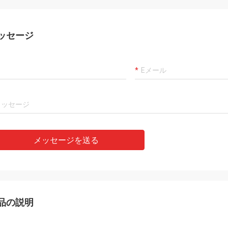
ッセージ
モハメッドKhan
Rahmat
ト国際貿易株式会社,有限会社は信
私達の最もよい製造者およ
パートナーです,我々はそこから商
ルオの彼女の思慮深いサー
します. 良い品質の製品とタイム
達は名誉非常によい会社に
ービスを受け取り,それは私たちの
である!
者になります!
メッセージを送る
品の説明