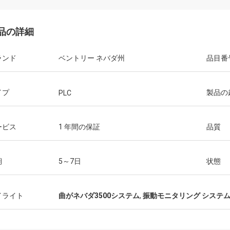
品の詳細
ランド
ベントリー ネバダ州
品目番
イプ
製品の
PLC
ービス
1 年間の保証
品質
期
5～7日
状態
イライト
曲がネバダ3500システム
,
振動モニタリング システ