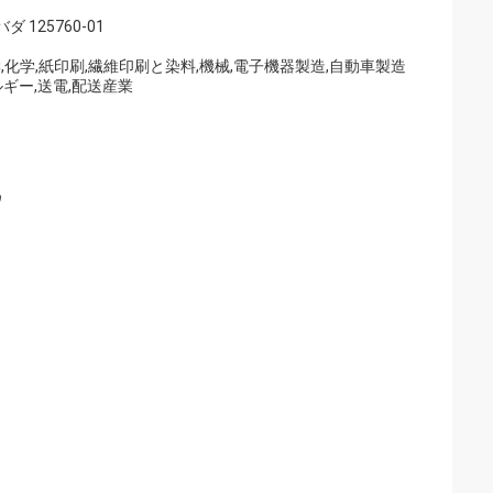
 125760-01
,化学,紙印刷,繊維印刷と染料,機械,電子機器製造,自動車製造
ルギー,送電,配送産業
ワ