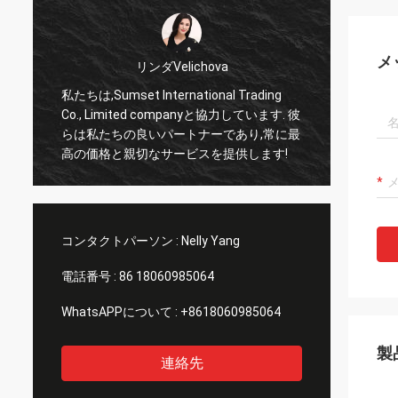
メ
リンダVelichova
私たちは,Sumset International Trading
サムセッ
Co., Limited companyと協力しています. 彼
頼できる
らは私たちの良いパートナーであり,常に最
品を輸入
高の価格と親切なサービスを提供します!
リーなサ
長い協力
コンタクトパーソン :
Nelly Yang
電話番号 :
86 18060985064
WhatsAPPについて :
+8618060985064
製
連絡先