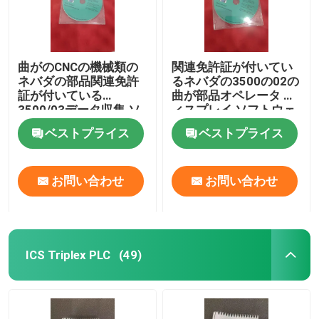
曲がのCNCの機械類の
関連免許証が付いてい
ネバダの部品関連免許
るネバダの3500の02の
証が付いている
曲が部品オペレータ デ
3500/03データ収集 ソ
ィスプレイ ソフトウェ
フトウェア
ア
ベストプライス
ベストプライス
お問い合わせ
お問い合わせ
ICS Triplex PLC
(49)