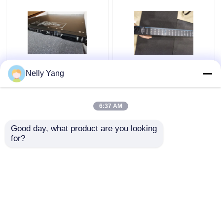
標準的なInvensys
デジタル出力 Triconex
Nelly Yang
Triconex 3008の主演算
DCS TRICONEX
処理装置の建築Tricon
Invensys 3625 クリテ
V9.6およびより遅いシ
ィカル制御用デジタル
6:37 AM
ステム
24VDC出力モジュール
ベストプライス
ベストプライス
Good day, what product are you looking 
for?
お問い合わせ
お問い合わせ
多くを見て下さい