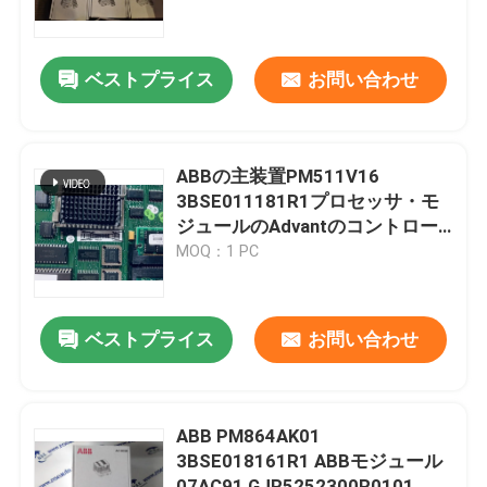
工場 ツアー
ベストプライス
お問い合わせ
品質管理
ABBの主装置PM511V16
連絡 ください
3BSE011181R1プロセッサ・モ
ジュールのAdvantのコントロー
ラー450 AC400
MOQ：1 PC
ニュース
引金 を 求め て ください
ベストプライス
お問い合わせ
plcの予備品
ABB PM864AK01
3BSE018161R1 ABBモジュール
曲がネバダの部品
07AC91 GJR5252300R0101