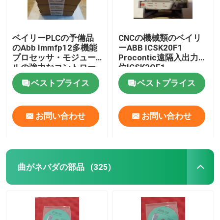
ベイリーPLCの予備品
CNCの機械類のベイリ
のAbb Immfp12多機能
ーABB ICSK20F1
プロセッサ・モジュー
Procontic遠隔入出力単
ルの強力なコントロー
位ICSK2OF1
ラー
ベストプライス
ベストプライス
お問い合わせ
お問い合わせ
曲がネバダの部品
(325)