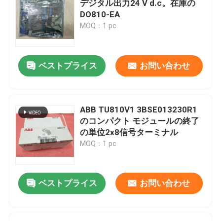
デジタル出力24 V d.c。在庫の
DO810-EA
アレン ブラッドリー モジュール
MOQ：1 pc
エマーソンのデルタV DCS
ベストプライス
お問い合わせ
シュナイダー電気部品
ABB TU810V1 3BSE013230R1
フォクスバロの部品
のコンパクト モジュールの終了
の単位2x8信号ターミナル
MOQ：1 pc
Westinghouseの大喝采
横川町モジュール
ベストプライス
お問い合わせ
Bachmannモジュール