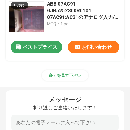
ABB 07AC91
GJR5252300R0101
Hima PLC
07AC91:AC31のアナログ入力/出
力モジュール8AC、24VDC、
MOQ：1 pc
AC:U/I、12bit+Signの1ワイヤー
Siemens モジュール
海洋の工場新しい包装
ベストプライス
お問い合わせ
BRモジュール
dcsの予備品
多くを見て下さい
MEGT VBM
メッセージ
Venable Instruments
折り返しご連絡いたします！