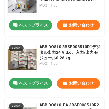
PM866K01 3BSE050198R1
MOQ：1 pc
ABBモジュール
ベストプライス
お問い合わせ
ICS Triplex PLC
General Electric plc
ABB DO810 3BSE008510R1デジ
タル出力24 V d.c。入力/出力モ
ジュール0.26 kg
Triconex DCS
MOQ：1 pc
ハネウェル社の予備品
ベストプライス
お問い合わせ
woodwardモジュール
ABB DO810-EA 3BSE008510R2
エマーソンEpro